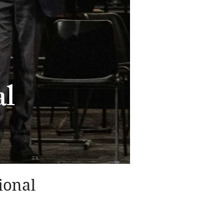
al
ional