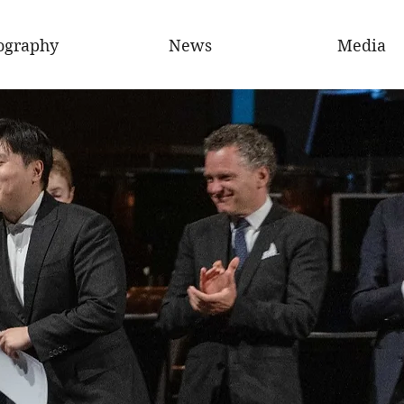
ography
News
Media