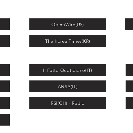
OperaWire(US)
The Korea Times(KR)
Il Fatto Quotidiano(IT)
ANSA(IT)
RSI(CH) - Radio