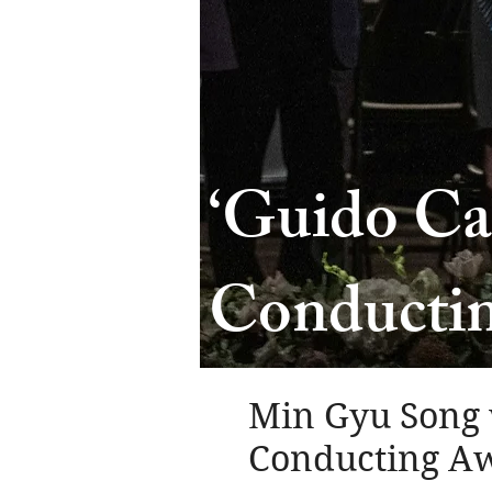
‘Guido Can
Conducti
Min Gyu Song w
Conducting Aw