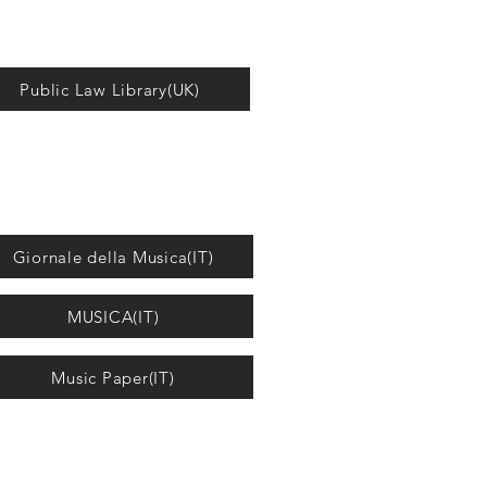
Public Law Library(UK)
Giornale della Musica(IT)
MUSICA(IT)
Music Paper(IT)