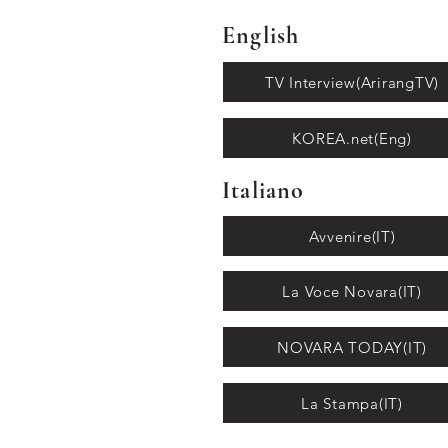
English
TV Interview(ArirangTV)
KOREA.net(Eng)
Italiano
Avvenire(IT)
La Voce Novara(IT)
NOVARA TODAY(IT)
La Stampa(IT)